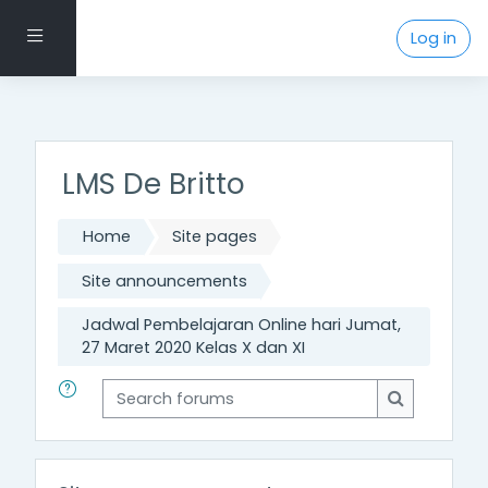
Footer Menu
Side panel
Log in
Skip to main content
LMS De Britto
Home
Site pages
Site announcements
Jadwal Pembelajaran Online hari Jumat,
27 Maret 2020 Kelas X dan XI
Search forums
Search for