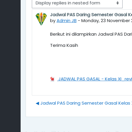
Display mode
Jadwal PAS Daring Semester Gasal Ke
Number of replies: 0
by
Admin JB
-
Monday, 23 November 2
Berikut ini dilampirkan Jadwal PAS Da
Terima Kasih
JADWAL PAS GASAL - Kelas XI_revi
◀︎ Jadwal PAS Daring Semester Gasal Kelas X