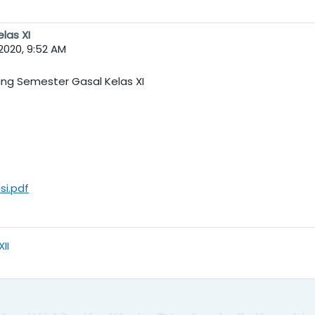
las XI
020, 9:52 AM
ring Semester Gasal Kelas XI
si.pdf
II