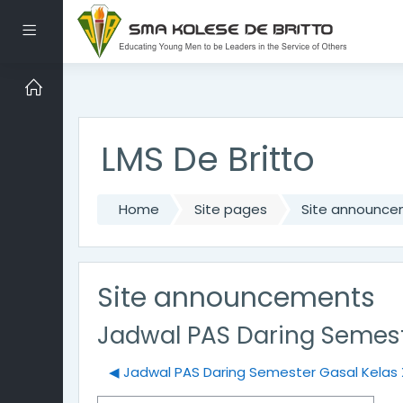
Footer Menu
Side panel
Skip to main content
LMS De Britto
Home
Site pages
Site announc
Site announcements
Jadwal PAS Daring Semest
◀︎ Jadwal PAS Daring Semester Gasal Kelas X